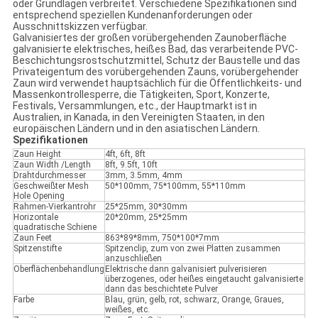
oder Grundlagen verbreitet. Verschiedene Spezifikationen sind
entsprechend speziellen Kundenanforderungen oder
Ausschnittskizzen verfügbar.
Galvanisiertes der großen vorübergehenden Zaunoberfläche
galvanisierte elektrisches, heißes Bad, das verarbeitende PVC-
Beschichtungsrostschutzmittel, Schutz der Baustelle und das
Privateigentum des vorübergehenden Zauns, vorübergehender
Zaun wird verwendet hauptsächlich für die Öffentlichkeits- und
Massenkontrollesperre, die Tätigkeiten, Sport, Konzerte,
Festivals, Versammlungen, etc., der Hauptmarkt ist in
Australien, in Kanada, in den Vereinigten Staaten, in den
europäischen Ländern und in den asiatischen Ländern.
Spezifikationen
Zaun Height
4ft, 6ft, 8ft
Zaun Width /Length
8ft, 9.5ft, 10ft
Drahtdurchmesser
3mm, 3.5mm, 4mm
Geschweißter Mesh
50*100mm, 75*100mm, 55*110mm
Hole Opening
Rahmen-Vierkantrohr
25*25mm, 30*30mm
Horizontale
20*20mm, 25*25mm
quadratische Schiene
Zaun Feet
863*89*8mm, 750*100*7mm
Spitzenstifte
Spitzenclip, zum von zwei Platten zusammen
anzuschließen
Oberflächenbehandlung
Elektrische dann galvanisiert pulverisieren
überzogenes, oder heißes eingetaucht galvanisierte
dann das beschichtete Pulver
Farbe
Blau, grün, gelb, rot, schwarz, Orange, Graues,
weißes, etc.