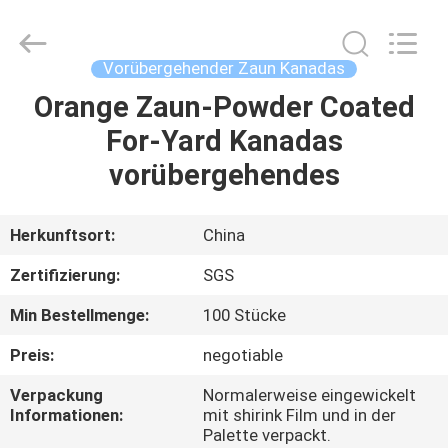
Road
Enterprise
Management
Services
Co.,LTD.
Vorübergehender Zaun Kanadas
All
Rights
Orange Zaun-Powder Coated
HAUS
Reserved.
For-Yard Kanadas
PRODUKTE
vorübergehendes
ÜBER
Herkunftsort:
China
UNS
Zertifizierung:
SGS
Min Bestellmenge:
100 Stücke
FABRIK-
Preis:
negotiable
AUSFLUG
Verpackung
Normalerweise eingewickelt
Informationen:
mit shirink Film und in der
QUALITÄTSKONTROLLE
Palette verpackt.