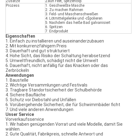
Zusätze
Zaun Feet, Spitzenclip.
Prozess
1. Geschweißte Masche
2. Zu machen Rahmen
3. Feld- und Maschenschweißen
4. Lötmittelgelenke und -c$polieren
5. Nachdem das heiße Bad galvanisiert
6. Spritzen
7. Endprodukt
Eigenschaften
1. Einfach zu installieren und auseinanderzubauen
2. Mit konkurrenzfähigem Preis
3. Dauerhaft und gut strukturiert
4. Hohe Sicht, das Risiko der Schaltung herabsetzend
5. Umweltfreundlich, schädigt nicht die Umwelt
6. Dauerhaft, nicht anfällig für das Knacken oder das
Zerbröckeln
Anwendungen
1. Baustelle
2. Wichtige Versammlungen und Festivals
3. Tragbare Standortsicherheit der Schulbehörde
4. Sichere Baufläche
5. Schutz vor Diebstahl und Unfällen
6. Vorübergehende Sicherheit, die für Schwimmbäder ficht
7. Und viele anderen Anwendungen
Unser Service
Vorverkaufsservice
1. Wir haben genügenden Vorrat und viele Modelle, damit Sie
wählen.
2. Gute Qualität, Fabrikpreis, schnelle Antwort und