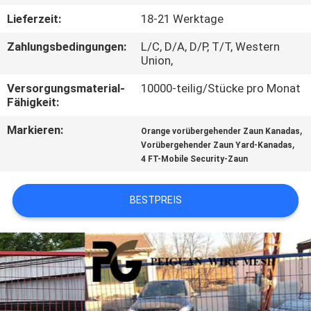
Lieferzeit:
18-21 Werktage
TRETEN
Zahlungsbedingungen:
L/C, D/A, D/P, T/T, Western
SIE
Union,
MIT
Versorgungsmaterial-
10000-teilig/Stücke pro Monat
UNS
Fähigkeit:
IN
Markieren:
,
Orange vorübergehender Zaun Kanadas
,
VERBINDUNG
Vorübergehender Zaun Yard-Kanadas
4 FT-Mobile Security-Zaun
NACHRICHTEN
BESTPREIS
FORDERN
SIE
EIN
ZITAT