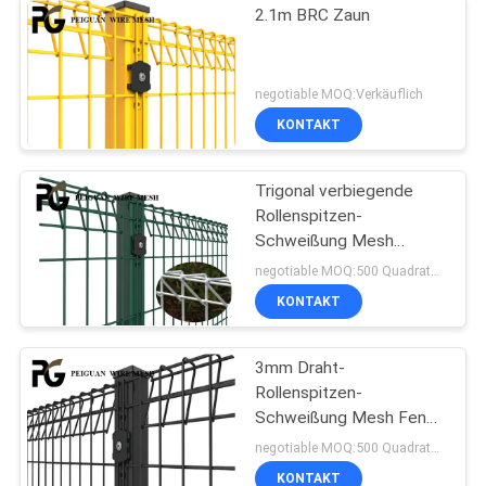
2.1m BRC Zaun
negotiable MOQ:Verkäuflich
KONTAKT
Trigonal verbiegende
Rollenspitzen-
Schweißung Mesh
Fencing
negotiable MOQ:500 Quadratmeter
KONTAKT
3mm Draht-
Rollenspitzen-
Schweißung Mesh Fence
Panels
negotiable MOQ:500 Quadratmeter
KONTAKT