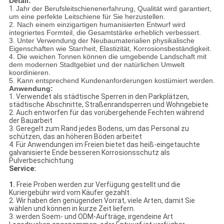
Detail:
1.
Jahr der Berufsleitschienenerfahrung, Qualität wird garantiert,
um eine perfekte Leitschiene für Sie herzustellen.
2. Nach einem einzigartigen humanisierten Entwurf wird
integriertes Formteil, die Gesamtstärke erheblich verbessert.
3. Unter Verwendung der Neubaumaterialien physikalische
Eigenschaften wie Starrheit, Elastizität, Korrosionsbeständigkeit.
4. Die weichen Tonnen können die umgebende Landschaft mit
dem modernen Stadtgebiet und der natürlichen Umwelt
koordinieren.
5. Kann entsprechend Kundenanforderungen kostümiert werden.
Anwendung:
1. Verwendet als städtische Sperren in den Parkplätzen,
städtische Abschnitte, Straßenrandsperren und Wohngebiete
2. Auch entworfen für das vorübergehende Fechten während
der Bauarbeit
3. Geregelt zum Rand jedes Bodens, um das Personal zu
schützen, das an höheren Böden arbeitet
4. Für Anwendungen im Freien bietet das heiß-eingetauchte
galvanisierte Ende besseren Korrosionsschutz als
Pulverbeschichtung
Service:
1.
Freie Proben werden zur Verfügung gestellt und die
Kuriergebühr wird vom Käufer gezahlt.
2. Wir haben den genügenden Vorrat, viele Arten, damit Sie
wählen und können in kurze Zeit liefern.
3. werden Soem- und ODM-Aufträge, irgendeine Art