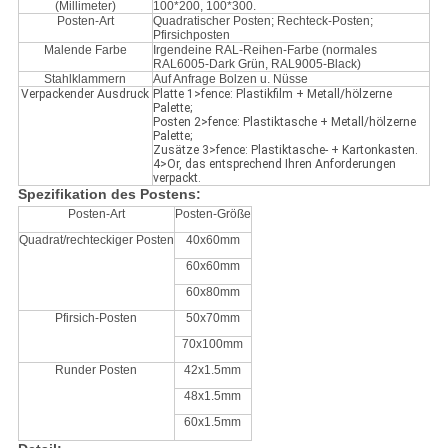
(Millimeter)
100*200, 100*300.
Posten-Art
Quadratischer Posten; Rechteck-Posten;
Pfirsichposten
Malende Farbe
Irgendeine RAL-Reihen-Farbe (normales
RAL6005-Dark Grün, RAL9005-Black)
Stahlklammern
Auf Anfrage Bolzen u. Nüsse
Verpackender Ausdruck
Platte 1>fence: Plastikfilm + Metall/hölzerne
Palette;
Posten 2>fence: Plastiktasche + Metall/hölzerne
Palette;
Zusätze 3>fence: Plastiktasche- + Kartonkasten.
4>Or, das entsprechend Ihren Anforderungen
verpackt.
Spezifikation des Postens:
Posten-Art
Posten-Größe
Quadrat/rechteckiger Posten
40x60mm
60x60mm
60x80mm
Pfirsich-Posten
50x70mm
70x100mm
Runder Posten
42x1.5mm
48x1.5mm
60x1.5mm