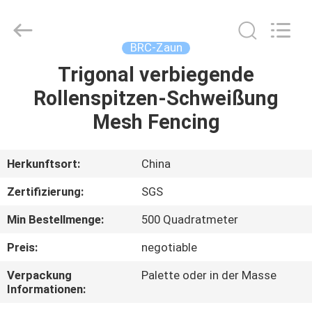
Road
Enterprise
Management
Services
Co.,LTD.
BRC-Zaun
All
Rights
Trigonal verbiegende
HAUS
Reserved.
Rollenspitzen-Schweißung
PRODUKTE
Mesh Fencing
ÜBER
Herkunftsort:
China
UNS
Zertifizierung:
SGS
Min Bestellmenge:
500 Quadratmeter
FABRIK-
Preis:
negotiable
AUSFLUG
Verpackung
Palette oder in der Masse
Informationen:
QUALITÄTSKONTROLLE