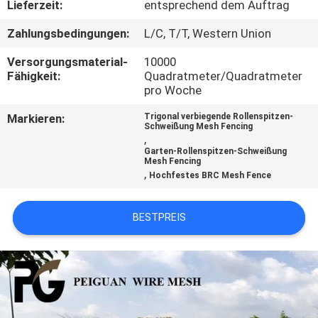
Lieferzeit:
entsprechend dem Auftrag
TRETEN
Zahlungsbedingungen:
L/C, T/T, Western Union
SIE
Versorgungsmaterial-
10000
MIT
Fähigkeit:
Quadratmeter/Quadratmeter
pro Woche
UNS
Markieren:
Trigonal verbiegende Rollenspitzen-
IN
Schweißung Mesh Fencing
,
VERBINDUNG
Garten-Rollenspitzen-Schweißung
Mesh Fencing
,
Hochfestes BRC Mesh Fence
NACHRICHTEN
BESTPREIS
FORDERN
SIE
EIN
ZITAT