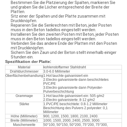
Bestimmen Sie die Platzierung der Spalten, markieren Sie
und graben Sie die Löcher entsprechend der Breite der
Platten.
Sitz einer der Spalten und der Platte zusammen mit
Druckknöpfen.
Reparieren Sie die Senkrechten mit Beton, jeder Posten
muss in den Beton tadellos eingestellt werden.
Installieren Sie den zweiten Posten mit Beton, jeder Posten
muss in den Beton tadellos eingestellt werden.
Verbinden Sie das andere Ende der Platten mit den Posten
mit Druckknöpfen.
Sichern Sie den Zaun und der Beton stellt innerhalb einiger
Stunden ein.
Spezifikation der Platte:
Material
kohlenstoffarmer Stahldraht
Drahtdurchmesser
3.0-6.0 Millimeter
Oberflächenbehandlung
1.Hot tauchte galvanisiert ein
2.Electro galvanisierte dann beschichtetes
PVC/PE
3.Electro galvanisierte dann Polyester-
Pulverbeschichtung
Grammage
1.Hot tauchte galvanisiert ein: 505 g/m2
2.Electro galvanisierte: 8-12 g/m2
Stärke
1.PVC/PE beschichtete: 0.8-1.2 Millimeter
Beschichtung des Pulvers 2.polyester: 0,1
Millimeter
Höhe (Millimeter)
900, 1200, 1500, 1800, 2100, 2400.
Breite (Millimeter)
1000, 1500, 2000, 2400, 2500, 3000.
Maschenweite
50*100, 50*150, 50*200, 75*200, 75*300,